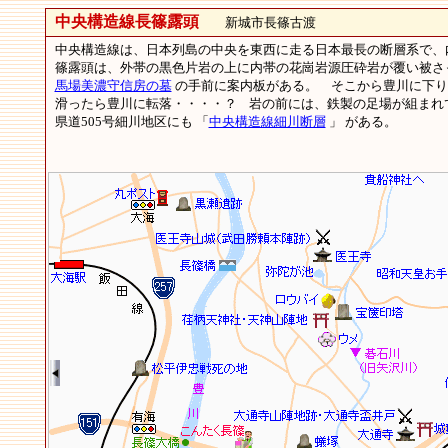
中央構造線長篠露頭
新城市長篠古渡
中央構造線は、日本列島の中央を東西に走る日本最長の断層系で、
篠露頭は、外帯の黒色片岩の上に内帯の花崗岩源圧砕岩が覆い被さ
馬場美濃守信房の墓
の手前に案内板がある。 そこから豊川に下り
滑ったら豊川に転落・・・・？ 岩の前には、鉄製の足場が組まれ
県道505号細川地区にも 「
中央構造線細川断層
」 がある。