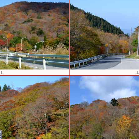
11）
（1