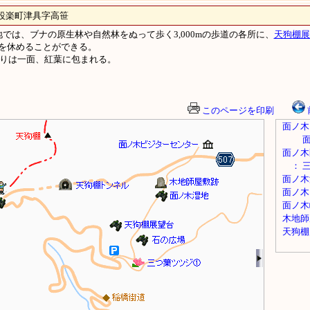
楽町津具字高笹
木園地では、ブナの原生林や自然林をぬって歩く3,000mの歩道の各所に、
天狗棚展
を休めることができる。
周りは一面、紅葉に包まれる。
このページを印刷