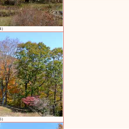
4）
6）