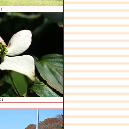
8）
0）