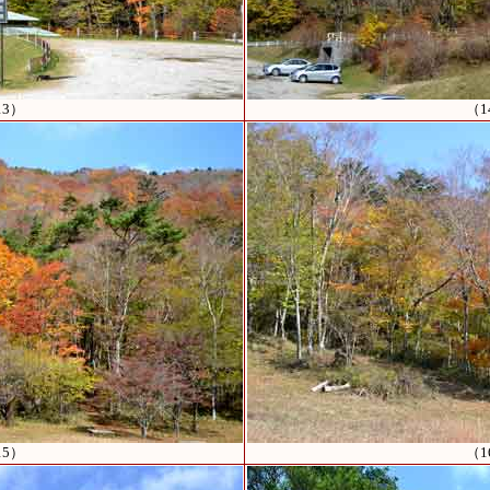
13）
（1
15）
（1