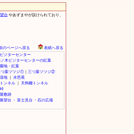
望台
やあずまやが設けられており、
前のページへ戻る
表紙へ戻る