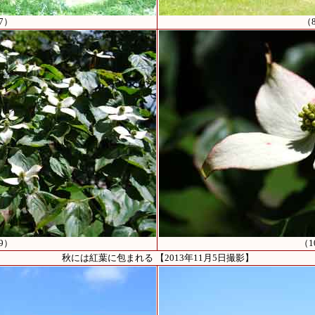
7）
（
9）
（1
秋には紅葉に包まれる 【2013年11月5日撮影】