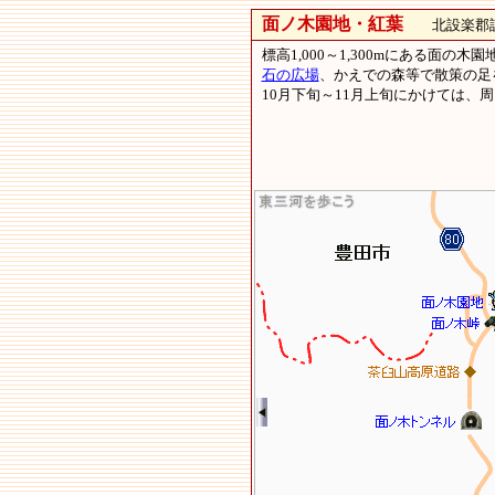
面ノ木園地・紅葉
北設楽郡設
標高1,000～1,300mにある面の
石の広場
、かえでの森等で散策の足
10月下旬～11月上旬にかけては、