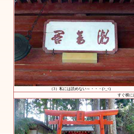
（3）私には読めない～・・・(>_<)
すぐ横に