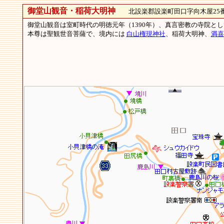
御堂山観音・稲荷大明神
北設楽郡設楽町田口字向木屋25番
御堂山観音は室町時代の明徳元年（1390年）、真言密教の寺院
本尊は聖観世音菩薩で、境内には
白山権現神社
、稲荷大明神、
満喜