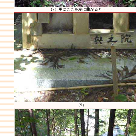
（7）更にここを左に曲がると・・・
（9）