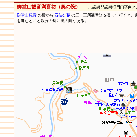
御堂山観音満喜坊（奥の院）
北設楽郡設楽町田口字向木
御堂山観音
の横から
石仏公苑
の三十三所観音道を登って行くと、
を進むとこと数分の所に奥の院がある。