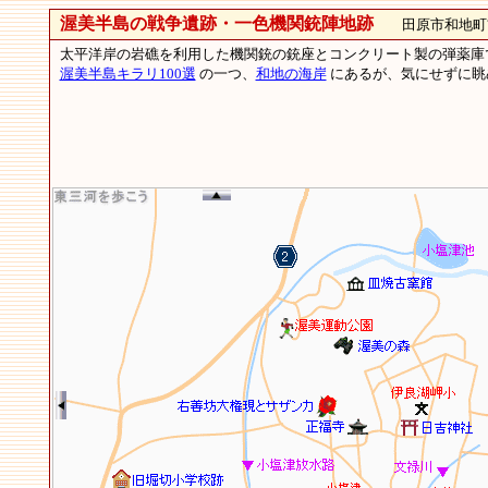
渥美半島の戦争遺跡・一色機関銃陣地跡
田原市和地町
太平洋岸の岩礁を利用した機関銃の銃座とコンクリート製の弾薬庫で、
渥美半島キラリ100選
の一つ、
和地の海岸
にあるが、気にせずに眺