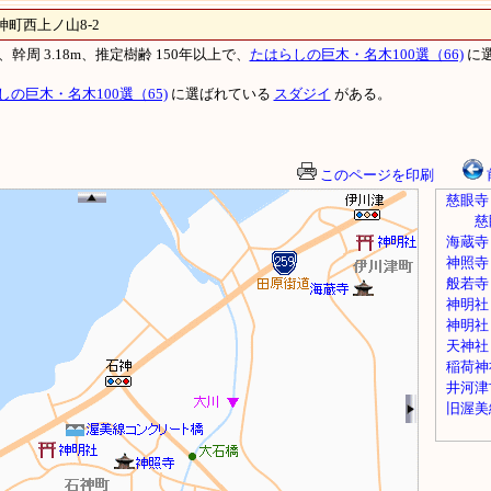
西上ノ山8-2
、幹周 3.18m、推定樹齢 150年以上で、
たはらしの巨木・名木100選（66)
に
しの巨木・名木100選（65)
に選ばれている
スダジイ
がある。
このページを印刷