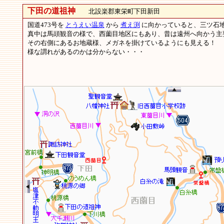
下田の道祖神
北設楽郡東栄町下田新田
国道473号を
とうえい温泉
から
煮え渕
に向かっていると、三ツ石
真中は馬頭観音の様で、西薗目地区にもあり、昔は遠州へ向かう
その右側にあるお地蔵様、メガネを掛けているようにも見える！ ”
様な謂れがあるのかは分からない・・・