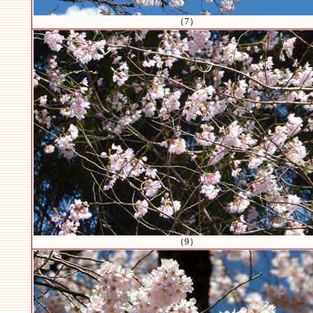
（7）
（9）