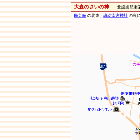
大森のさいの神
北設楽郡東栄
民芸館
の北東、
諏訪南宮神社
の裏