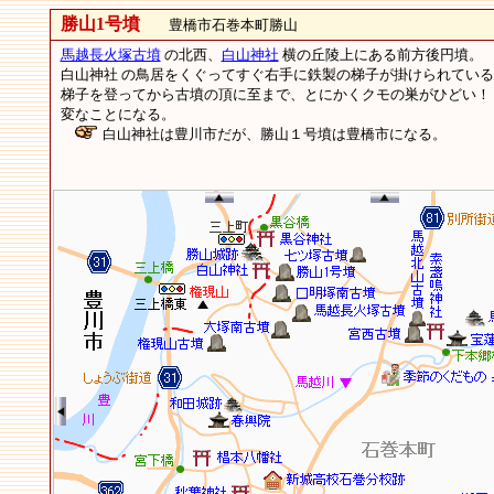
勝山1号墳
豊橋市石巻本町勝山
馬越長火塚古墳
の北西、
白山神社
横の丘陵上にある前方後円墳。
白山神社 の鳥居をくぐってすぐ右手に鉄製の梯子が掛けられてい
梯子を登ってから古墳の頂に至まで、とにかくクモの巣がひどい！
変なことになる。
白山神社は豊川市だが、勝山１号墳は豊橋市になる。