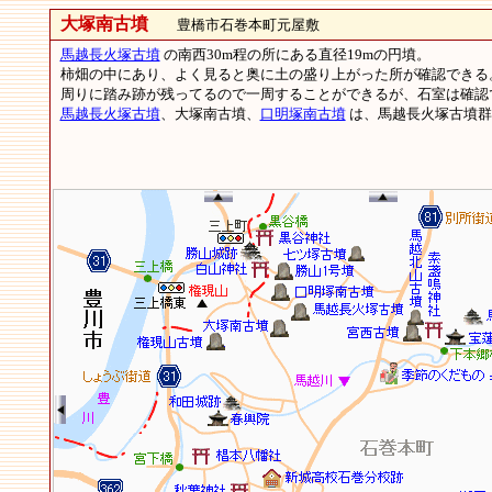
大塚南古墳
豊橋市石巻本町元屋敷
馬越長火塚古墳
の南西30m程の所にある直径19mの円墳。
柿畑の中にあり、よく見ると奥に土の盛り上がった所が確認できる
周りに踏み跡が残ってるので一周することができるが、石室は確認
馬越長火塚古墳
、大塚南古墳、
口明塚南古墳
は、馬越長火塚古墳群