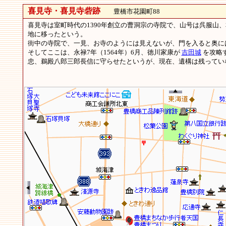
喜見寺・喜見寺砦跡
豊橋市花園町88
喜見寺は室町時代の1390年創立の曹洞宗の寺院で、山号は呉服山
地に移ったという。
街中の寺院で、一見、お寺のようには見えないが、門を入ると奥に
そしてここは、永禄7年（1564年）6月、徳川家康が
吉田城
を攻略
忠、鵜殿八郎三郎長信に守らせたというが、現在、遺構は残ってい