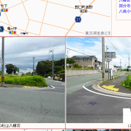
の杜は八幡宮
（