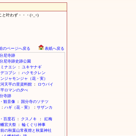
叶わず・・・(>_<)
前のページへ戻る
表紙へ戻る