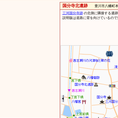
国分寺北遺跡
豊川市八幡町本郷
三河国分寺跡
の北側に隣接する遺跡
説明版は道路に背を向けているので