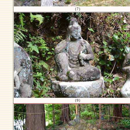
（7）
（9）