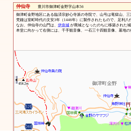
仲仙寺
豊川市御津町金野字山本56
御津町金野地区にある臨済宗妙心寺派の寺院で、山号は竜獄山、三
梵鐘は室町時代の文安3年（1446年）に製作されたもので、足利
なお、仲仙寺の山門は、
伊奈城
が廃城となったのちに移築された城
本堂に向かって右側には、千手観音像、一石三十四観音像、墓地の