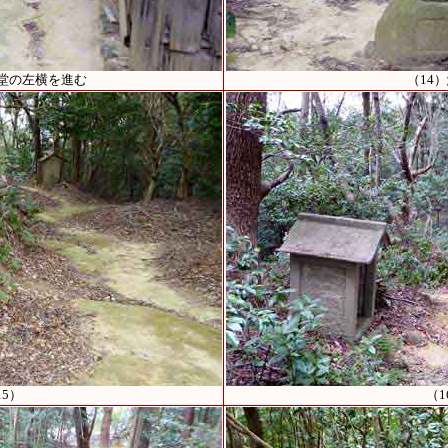
門堂の左横を進む
（14
15）
（1