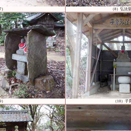
7）
（8）弘法
9）
（10）子