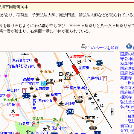
市国府町岡本
があり、稲荷堂、子安弘法大師、毘沙門堂、鯖弘法大師などが祀られている
周りを取り囲むように石仏群が立ち並び、三十三ヶ所巡りと八十八ヶ所巡り
第一番が始まり、右斜面一帯に88体が祀られている。
このページを印刷