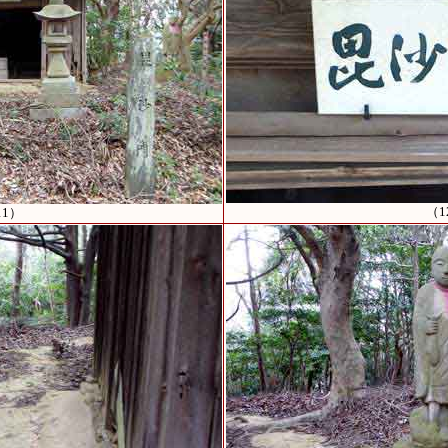
（1
11）