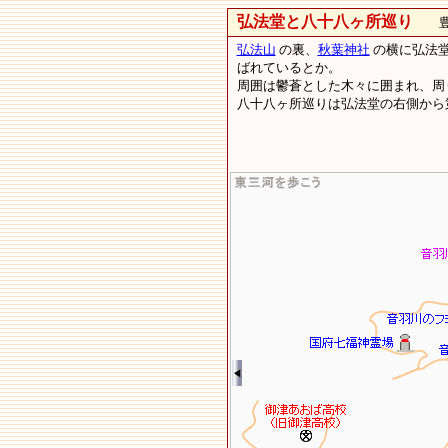
弘法堂と八十八ヶ所巡り
豊川
弘法山
の裏、
秋葉神社
の横に弘法堂
ばれているとか。
周囲は鬱蒼とした木々に囲まれ、
八十八ヶ所巡りは弘法堂の右側から