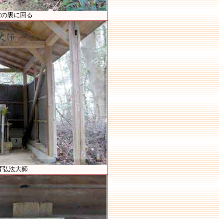
堂の裏に回る
育弘法大師