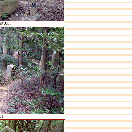
）鯖大師
6）