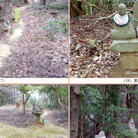
17）
（18）