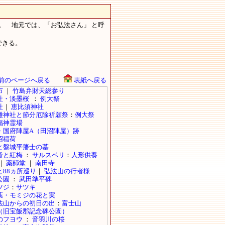
。 地元では、「お弘法さん」 と呼
ができる。
前のページへ戻る
表紙へ戻る