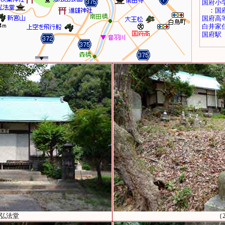
）弘法堂
（