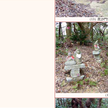
（13）毘沙
（