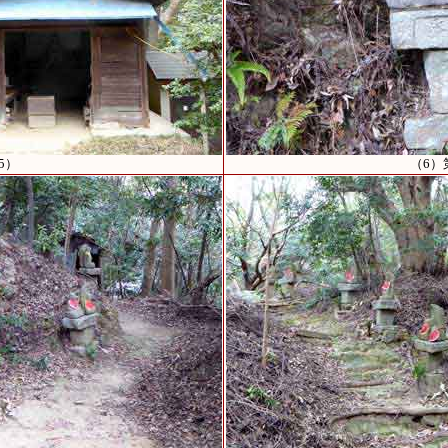
5）
（6）