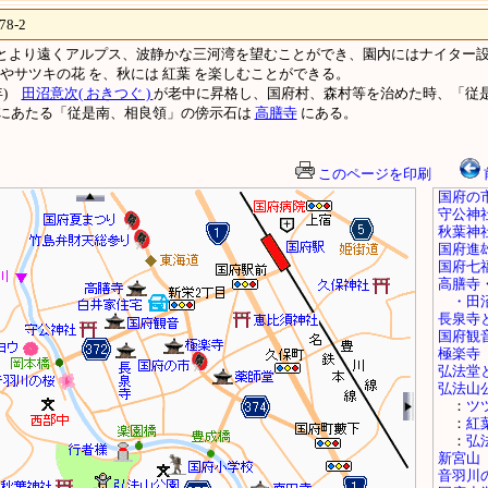
-2
もとより遠くアルプス、波静かな三河湾を望むことができ、園内にはナイター
やサツキの花 を、秋には 紅葉 を楽しむことができる。
年)
田沼意次( おきつぐ )
が老中に昇格し、国府村、森村等を治めた時、「従
にあたる「従是南、相良領」の傍示石は
高膳寺
にある。
このページを印刷