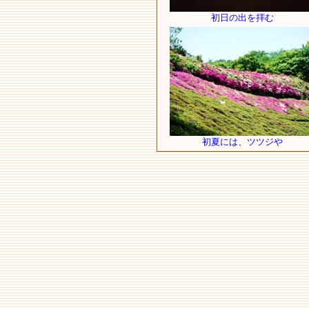
初日の出を拝む
初夏には、ツツジや