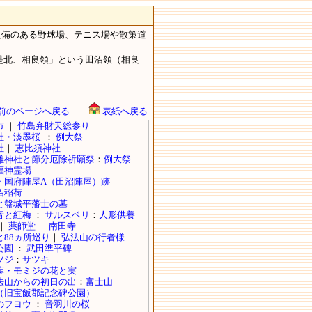
設備のある野球場、テニス場や散策道
是北、相良領」という田沼領（相良
前のページへ戻る
表紙へ戻る