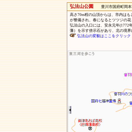
弘法山公園
豊川市国府町岡本78
高さ70m程の山頂からは、市内は
が整備され、春になるとツツジの花 
弘法山の入口には、安永元年(1772
藩）を示す傍示石があり、北の境界
弘法山の変貌はここをクリック