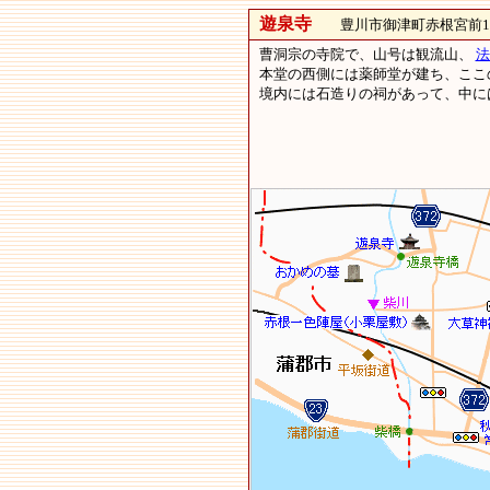
遊泉寺
豊川市御津町赤根宮前17
曹洞宗の寺院で、山号は観流山、
法
本堂の西側には薬師堂が建ち、ここ
境内には石造りの祠があって、中に