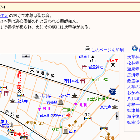
-1
住寺
の末寺で本尊は聖観音。
の本尊は恵心僧都の作と云われる薬師如来。
は行者様が祀られ、更にその横には庚申塚がある。
このページを印刷