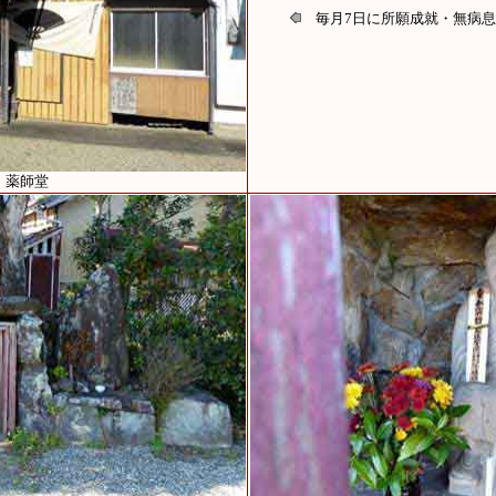
毎月7日に所願成就・無病息
 薬師堂