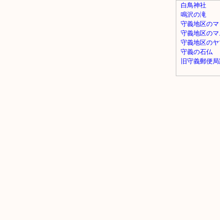
白鳥神社
鳴沢の滝
守義地区のマ
守義地区のマ
守義地区のヤ
守義の石仏
旧守義郵便局