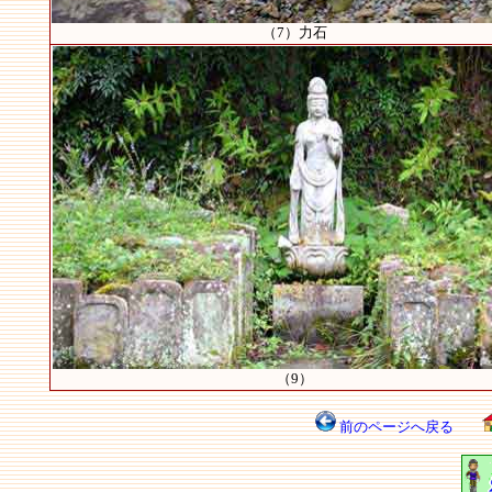
（7）力石
（9）
前のページへ戻る