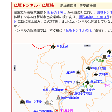
仏坂トンネル・仏坂峠
新城市四谷 設楽町神田
県道32号長篠東栄線を
四谷の千枚田
から設楽町に向い、
四谷トン
仏坂トンネルは新城市と設楽町の境にあり、
昭和46年(1971年)3月
月
に既に竣工済み、この3年間、まだ仏坂トンネルは開通していな
か？
トンネルの新城側では、すぐ横に「
仏坂トンネルの滝
（仮称）」が