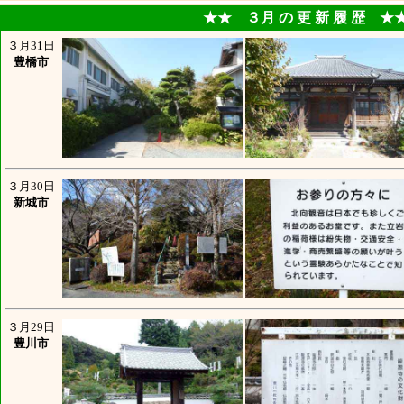
★★ ３月 の 更 新 履 歴 ★
３月31日
豊橋市
３月30日
新城市
３月29日
豊川市